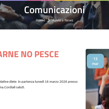
Comunicazioni
Home
Avvisi e News
ARNE NO PESCE
13
mar
relative diete in partenza lunedì 16 marzo 2026 presso
ana.
Cordiali saluti.