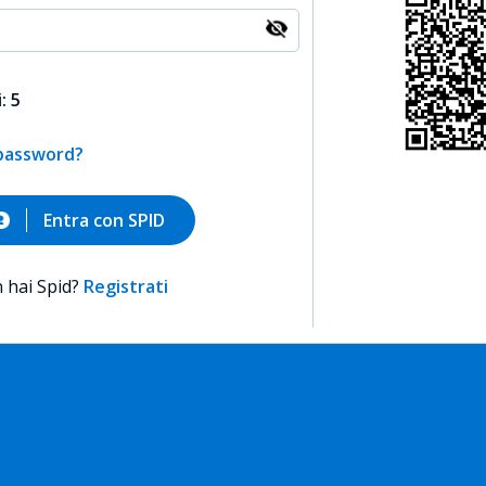
: 5
 password?
Entra con SPID
 hai Spid?
Registrati