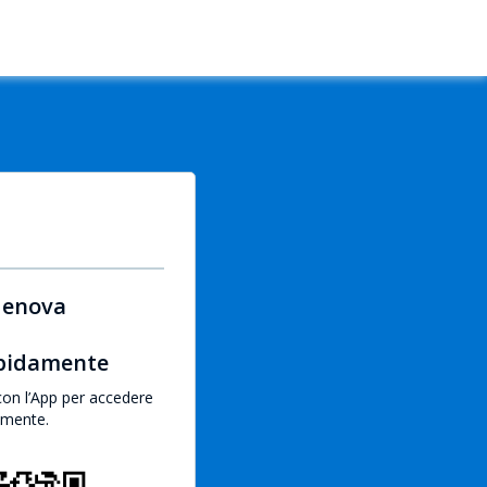
Genova
apidamente
con l’App per accedere
emente.