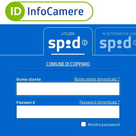
UTILIZZA
IN ALTERNATIVA US
COMUNE DI COPPARO
Nome utente
Nome utente dimenticato ?
Password
Password dimenticata ?
Mostra password