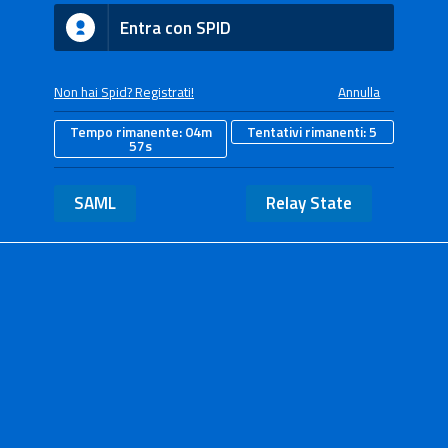
Entra con SPID
Non hai Spid? Registrati!
Annulla
Tempo rimanente:
04m
Tentativi rimanenti:
5
57s
SAML
Relay State