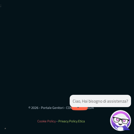
;
;
Ciao, Hai bisogno di assistenza?
© 2026 - Portale Genitori - COMUNE DI FOGGIA
Cookie Policy
-
Privacy Policy Etica