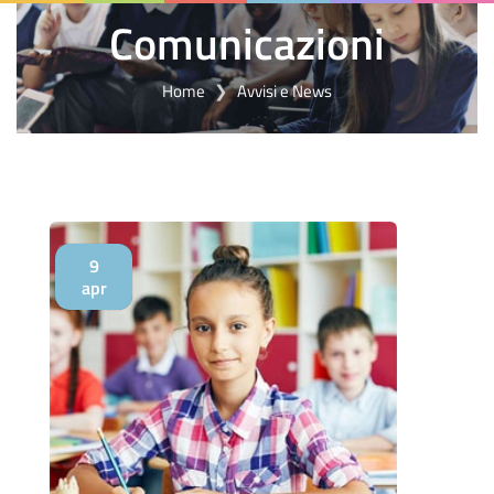
Comunicazioni
Home
Avvisi e News
9
apr