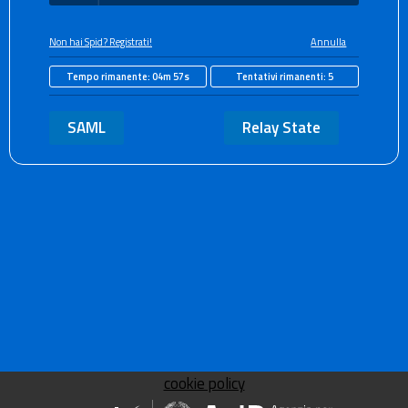
Non hai Spid? Registrati!
Annulla
Tempo rimanente:
04m 56s
Tentativi rimanenti:
5
SAML
Relay State
cookie policy