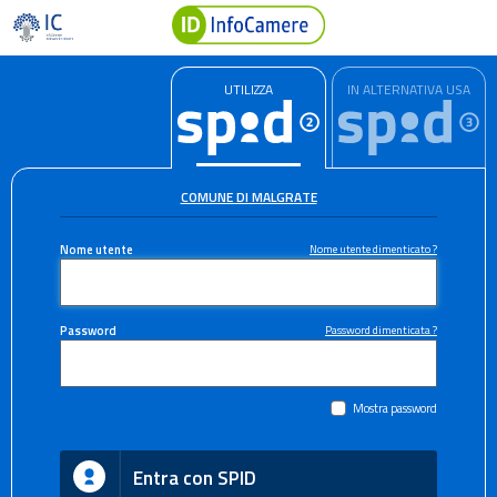
UTILIZZA
IN ALTERNATIVA USA
COMUNE DI MALGRATE
Nome utente
Nome utente dimenticato ?
Password
Password dimenticata ?
Mostra password
Entra con SPID