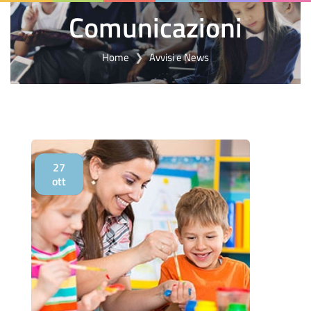
Comunicazioni
Home
Avvisi e News
27
ott