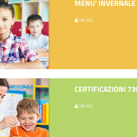
MENU' INVERNALE 
SIR SRL
...
CERTIFICAZIONI 73
SIR SRL
...