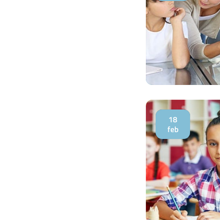
18
feb