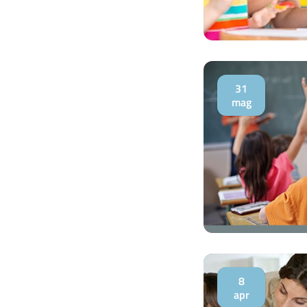
31
mag
8
apr