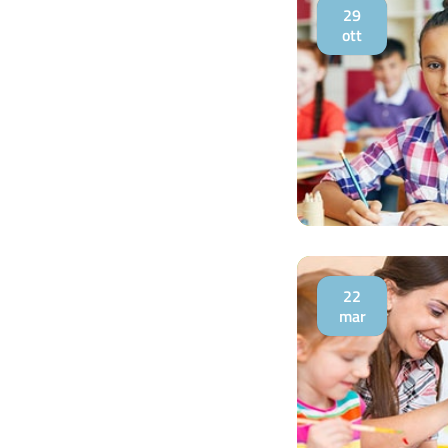
29
ott
22
mar