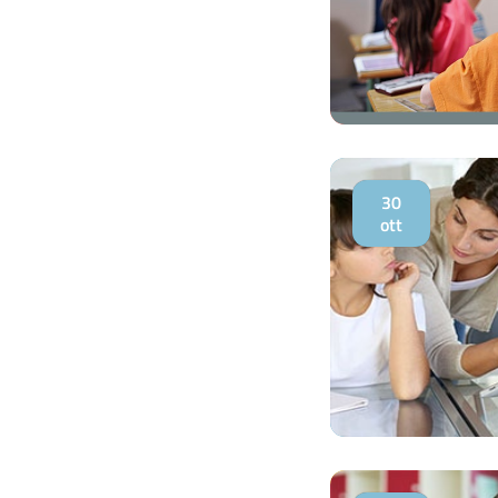
30
ott