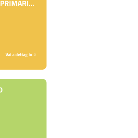
PRIMARI...
Vai a dettaglio
0