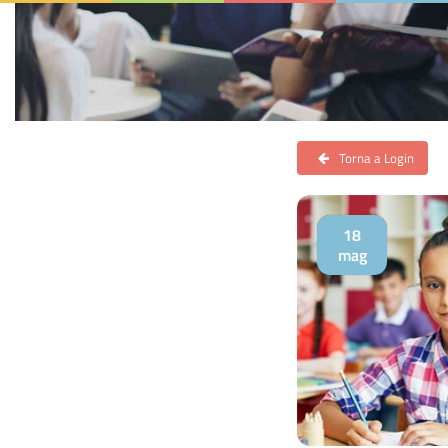
Torna a Login
18
mag