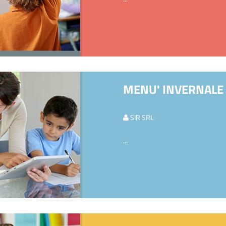
MENU' INVERNALE I
SIR SRL
...