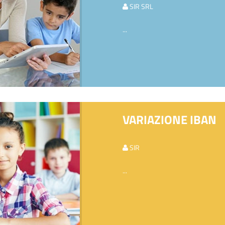
SIR SRL
...
VARIAZIONE IBAN
SIR
...