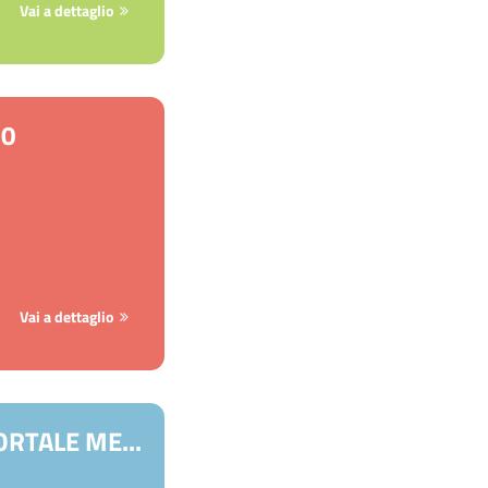
Vai a dettaglio
30
Vai a dettaglio
RTALE ME...