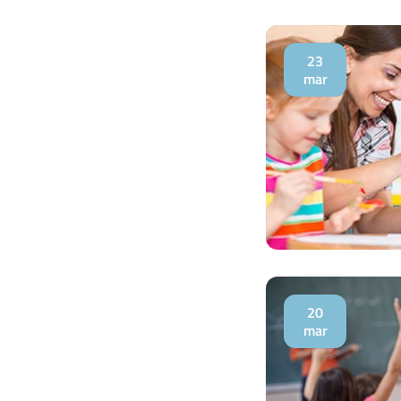
23
mar
20
mar