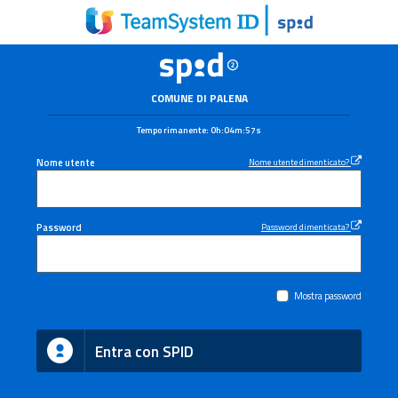
COMUNE DI PALENA
Tempo rimanente:
0h:04m:57s
Nome utente
Nome utente dimenticato?
Password
Password dimenticata?
Mostra password
Entra con SPID