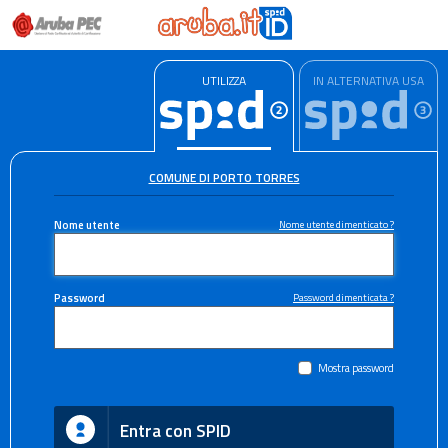
UTILIZZA
IN ALTERNATIVA USA
COMUNE DI PORTO TORRES
Nome utente
Nome utente dimenticato ?
Password
Password dimenticata ?
Mostra password
Entra con SPID