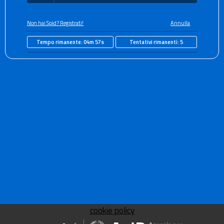
Non hai Spid? Registrati!
Annulla
Tempo rimanente:
04m 57s
Tentativi rimanenti:
5
cookie policy