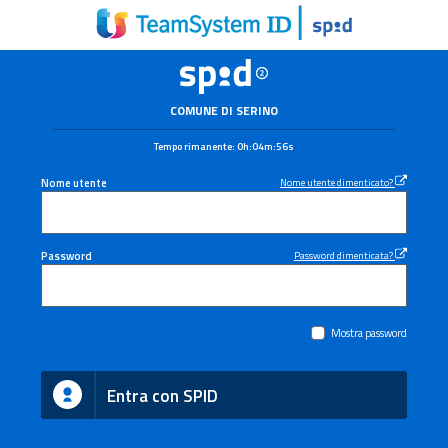
COMUNE DI SERINO
Tempo rimanente:
0h:04m:56s
Nome utente
Nome utente dimenticato?
Password
Password dimenticata?
Mostra password
Entra con SPID