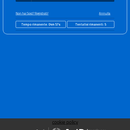
Non hai Spid? Registrati!
Annulla
Tempo rimanente:
04m 57s
Tentativi rimanenti:
5
cookie policy