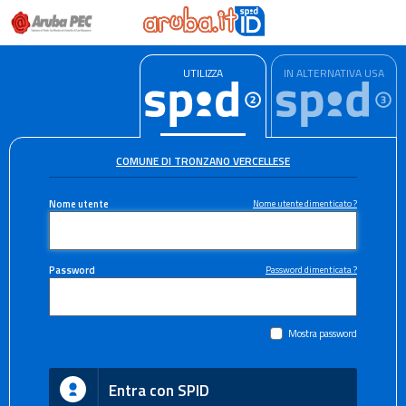
UTILIZZA
IN ALTERNATIVA USA
COMUNE DI TRONZANO VERCELLESE
Nome utente
Nome utente dimenticato ?
Password
Password dimenticata ?
Mostra password
Entra con SPID