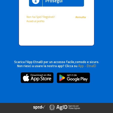
Prosegui
Non hai Spid? Registrati!
Annulla
Accedi al profilo
Scarica l'App EtnaID per un accesso facile,comodo e sicuro.
Non riesci a usare la nostra app? Clicca su
App - EtnaID