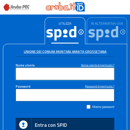
UTILIZZA
IN ALTERNATIVA USA
UNIONE DEI COMUNI MONTANI AMIATA GROSSETANA
Nome utente
Nome utente dimenticato ?
Password
Password dimenticata ?
Mostra password
Entra con SPID