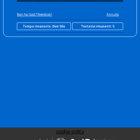
Non hai Spid? Registrati!
Annulla
Tempo rimanente:
04m 56s
Tentativi rimanenti:
5
cookie policy