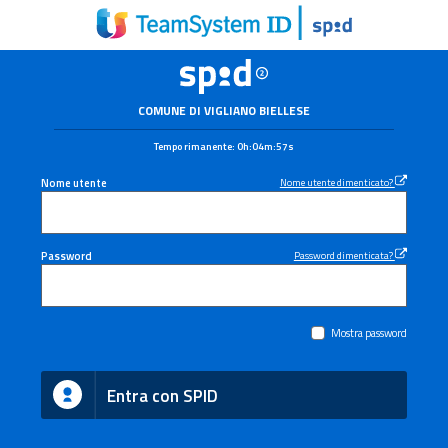
COMUNE DI VIGLIANO BIELLESE
Tempo rimanente:
0h:04m:56s
Nome utente
Nome utente dimenticato?
Password
Password dimenticata?
Mostra password
Entra con SPID