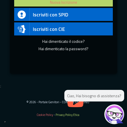
Nuova Iscrizione
Iscriviti con SPID
Iscriviti con CIE
Hai dimenticato il codice?
Hai dimenticato la password?
;
;
Ciao, Hai bisogno di assistenza?
© 2026 - Portale Genitori - COMUNE DI SERINO
Cookie Policy
-
Privacy Policy Etica