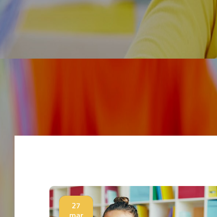
27
mar